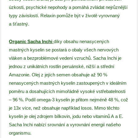
úzkosti, psychické nepohody a pomáhá zvládat nejrůznější
typy závislostí. Relaxin pomůže být v životě vyrovnaný
a šťastný.
Organic Sacha Inchi
díky obsahu nenasycených
mastných kyselin se postará o obaly všech nervových
vláken a bezproblémové vedení vzruchů. Sacha Inchi je
jednou z unikátních rostlin peruánské, nižší a střední
Amazonie. Olej z jejích semen obsahuje až 90 %
nenasycených mastných kyselin zastoupených v ideálním
poměru a dosahujících mimořádně vysoké vstřebatelnosti
– 96 %. Podíl omega-3 kyselin je přitom nejméně 48 %, což
je 13x více, než obsahuje například losos. Mimo těchto
kyselin je olej zdrojem bílkovin, jodu nebo vitaminů A a E.
Sacha Inchi nabízí srovnání a vyrovnání energií našeho
organismu.