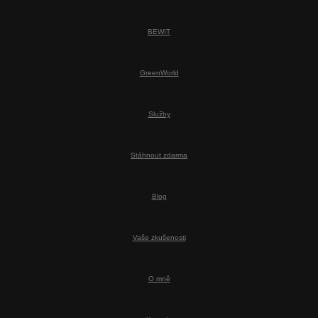
BEWIT
GreenWorld
Služby
Stáhnout zdarma
Blog
Vaše zkušenosti
O mně