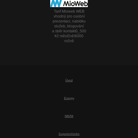
Tarif Mioweb WEB
vhodný pro osobní
prezentaci, nabídku
služeb, blogování
a sběr kontaktů_500
Kč měsíčně/6000
ročně
Úvod
Energy
IMUNI
Superionherbs