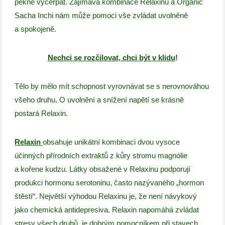
pěkně vyčerpat. Zajímavá kombinace Relaxinu a Organic
Sacha Inchi nám může pomoci vše zvládat uvolněně
a spokojeně.
Nechci se rozčilovat, chci být v klidu
!
Tělo by mělo mít schopnost vyrovnávat se s nerovnováhou
všeho druhu. O uvolnění a snížení napětí se krásně
postará Relaxin.
Relaxin
obsahuje unikátní kombinaci dvou vysoce
účinných přírodních extraktů z kůry stromu magnólie
a kořene kudzu. Látky obsažené v Relaxinu podporují
produkci hormonu serotoninu, často nazývaného „hormon
štěstí“. Největší výhodou Relaxinu je, že není návykový
jako chemická antidepresiva. Relaxin napomáhá zvládat
stresy všech druhů, je dobrým pomocníkem při stavech