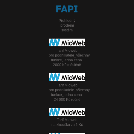
Přehledný
prodejní
systém
Tarif Mioweb
pro podnikatele_všechny
funkce, jedna cena.
2000 Kč měsíčně
Tarif Mioweb
pro podnikatele_všechny
funkce, jedna cena.
24 000 Kč ročně
Tarif Mioweb
na zkoušku za 1 Kč