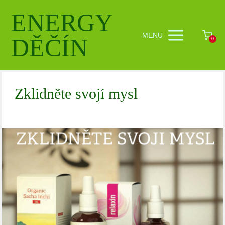
ENERGY
MENU
DĚČÍN
0
Zklidněte svojí mysl