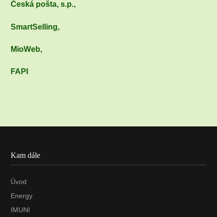
Česká pošta, s.p.,
SmartSelling,
MioWeb,
FAPI
Kam dále
Úvod
Energy
IMUNI