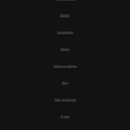
BEWIT
GreenWorld
Služby
Stáhnout zdarma
Blog
Vaše zkušenosti
O mně