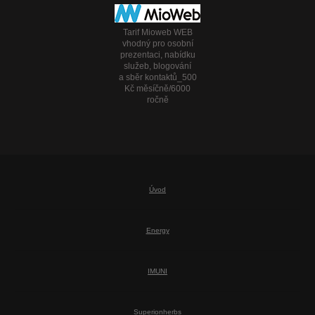
Tarif Mioweb WEB
vhodný pro osobní
prezentaci, nabídku
služeb, blogování
a sběr kontaktů_500
Kč měsíčně/6000
ročně
Úvod
Energy
IMUNI
Superionherbs