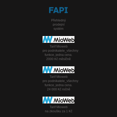
Přehledný
prodejní
systém
Tarif Mioweb
pro podnikatele_všechny
funkce, jedna cena.
2000 Kč měsíčně
Tarif Mioweb
pro podnikatele_všechny
funkce, jedna cena.
24 000 Kč ročně
Tarif Mioweb
na zkoušku za 1 Kč