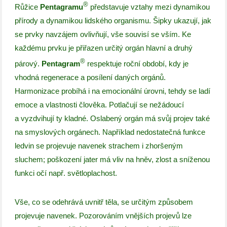
®
Růžice
Pentagramu
představuje vztahy mezi dynamikou
přírody a dynamikou lidského organismu. Šipky ukazují, jak
se prvky navzájem ovlivňují, vše souvisí se vším. Ke
každému prvku je přiřazen určitý orgán hlavní a druhý
®
párový.
Pentagram
respektuje roční období, kdy je
vhodná regenerace a posílení daných orgánů.
Harmonizace probíhá i na emocionální úrovni, tehdy se ladí
emoce a vlastnosti člověka. Potlačují se nežádoucí
a vyzdvihují ty kladné. Oslabený orgán má svůj projev také
na smyslových orgánech. Například nedostatečná funkce
ledvin se projevuje navenek strachem i zhoršeným
sluchem; poškození jater má vliv na hněv, zlost a sníženou
funkci očí např. světloplachost.
Vše, co se odehrává uvnitř těla, se určitým způsobem
projevuje navenek. Pozorováním vnějších projevů lze