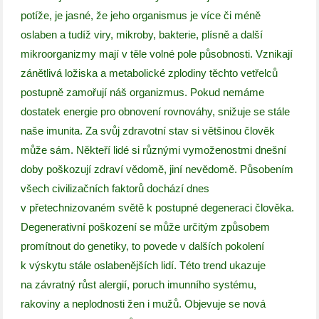
potíže, je jasné, že jeho organismus je více či méně
oslaben a tudíž viry, mikroby, bakterie, plísně a další
mikroorganizmy mají v těle volné pole působnosti. Vznikají
zánětlivá ložiska a metabolické zplodiny těchto vetřelců
postupně zamořují náš organizmus. Pokud nemáme
dostatek energie pro obnovení rovnováhy, snižuje se stále
naše imunita. Za svůj zdravotní stav si většinou člověk
může sám. Někteří lidé si různými vymoženostmi dnešní
doby poškozují zdraví vědomě, jiní nevědomě. Působením
všech civilizačních faktorů dochází dnes
v přetechnizovaném světě k postupné degeneraci člověka.
Degenerativní poškození se může určitým způsobem
promítnout do genetiky, to povede v dalších pokolení
k výskytu stále oslabenějších lidí. Této trend ukazuje
na závratný růst alergií, poruch imunního systému,
rakoviny a neplodnosti žen i mužů. Objevuje se nová