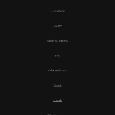
GreenWorld
Služby
Stáhnout zdarma
Blog
Vaše zkušenosti
O mně
Kontakt