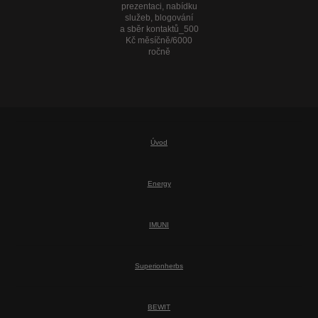
prezentaci, nabídku
služeb, blogování
a sběr kontaktů_500
Kč měsíčně/6000
ročně
Úvod
Energy
IMUNI
Superionherbs
BEWIT