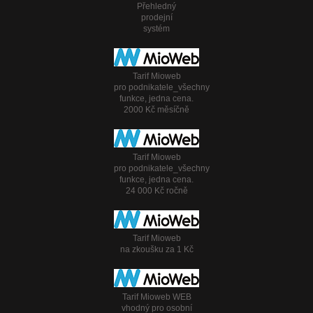
Přehledný
prodejní
systém
Tarif Mioweb
pro podnikatele_všechny
funkce, jedna cena.
2000 Kč měsíčně
Tarif Mioweb
pro podnikatele_všechny
funkce, jedna cena.
24 000 Kč ročně
Tarif Mioweb
na zkoušku za 1 Kč
Tarif Mioweb WEB
vhodný pro osobní