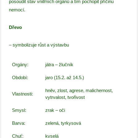
posoudit stav vnitřních orgánů a tím pochopit příčinu
nemocí.
Dřevo
– symbolizuje růst a výstavbu
Orgány:
játra – žlučník
Období:
jaro (15.2. až 14.5.)
hněv, zlost, agrese, malichernost,
Vlastnosti:
vytrvalost, tvořivost
Smysl:
zrak – oči
Barva:
zelená, tyrkysová
Chuť:
kyselá