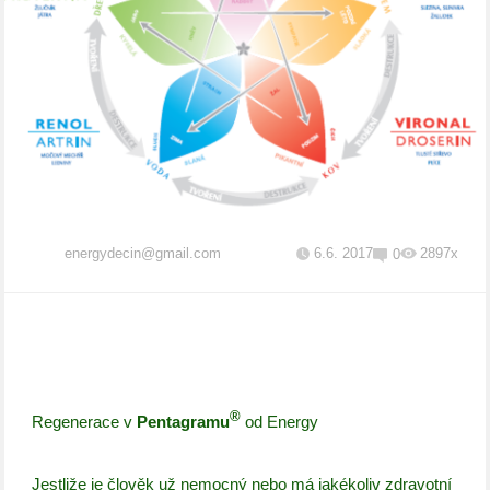
energydecin@gmail.com
6.6. 2017
2897x
0
®
Regenerace v
Pentagramu
od Energy
Jestliže je člověk už nemocný nebo má jakékoliv zdravotní