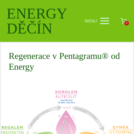
ENERGY
MENU
DĚČÍN
0
Regenerace v Pentagramu® od
Energy