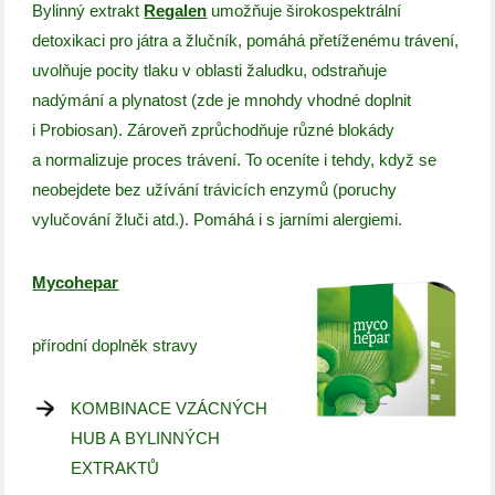
Bylinný extrakt
Regalen
umožňuje širokospektrální
detoxikaci pro játra a žlučník, pomáhá přetíženému trávení,
uvolňuje pocity tlaku v oblasti žaludku, odstraňuje
nadýmání a plynatost (zde je mnohdy vhodné doplnit
i Probiosan). Zároveň zprůchodňuje různé blokády
a normalizuje proces trávení. To oceníte i tehdy, když se
neobejdete bez užívání trávicích enzymů (poruchy
vylučování žluči atd.). Pomáhá i s jarními alergiemi.
Mycohepar
přírodní doplněk stravy
KOMBINACE VZÁCNÝCH
HUB A BYLINNÝCH
EXTRAKTŮ