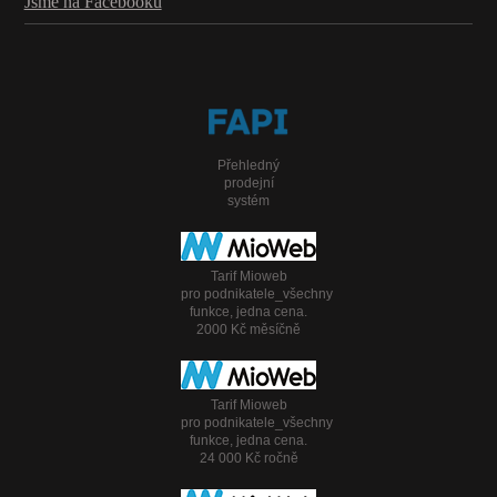
Jsme na Facebooku
Přehledný
prodejní
systém
Tarif Mioweb
pro podnikatele_všechny
funkce, jedna cena.
2000 Kč měsíčně
Tarif Mioweb
pro podnikatele_všechny
funkce, jedna cena.
24 000 Kč ročně