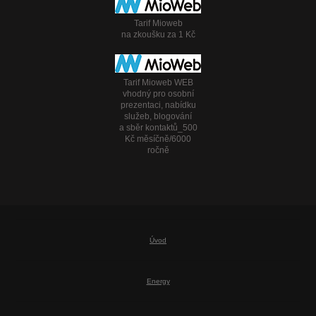
Tarif Mioweb
na zkoušku za 1 Kč
Tarif Mioweb WEB
vhodný pro osobní
prezentaci, nabídku
služeb, blogování
a sběr kontaktů_500
Kč měsíčně/6000
ročně
Úvod
Energy