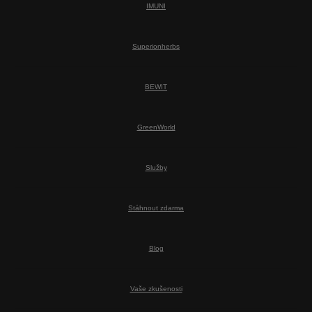
IMUNI
Superionherbs
BEWIT
GreenWorld
Služby
Stáhnout zdarma
Blog
Vaše zkušenosti