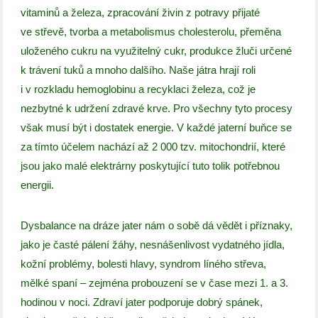
vitaminů a železa, zpracování živin z potravy přijaté
ve střevě, tvorba a metabolismus cholesterolu, přeměna
uloženého cukru na využitelný cukr, produkce žluči určené
k trávení tuků a mnoho dalšího. Naše játra hrají roli
i v rozkladu hemoglobinu a recyklaci železa, což je
nezbytné k udržení zdravé krve. Pro všechny tyto procesy
však musí být i dostatek energie. V každé jaterní buňce se
za tímto účelem nachází až 2 000 tzv. mitochondrií, které
jsou jako malé elektrárny poskytující tuto tolik potřebnou
energii.
Dysbalance na dráze jater nám o sobě dá vědět i příznaky,
jako je časté pálení žáhy, nesnášenlivost vydatného jídla,
kožní problémy, bolesti hlavy, syndrom líného střeva,
mělké spaní – zejména probouzení se v čase mezi 1. a 3.
hodinou v noci. Zdraví jater podporuje dobrý spánek,