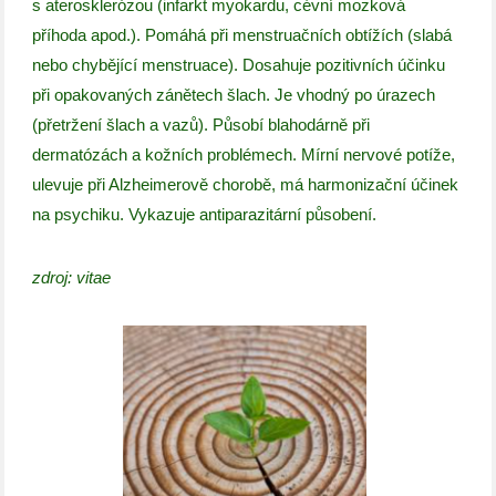
s aterosklerózou (infarkt myokardu, cévní mozková
příhoda apod.). Pomáhá při menstruačních obtížích (slabá
nebo chybějící menstruace). Dosahuje pozitivních účinku
při opakovaných zánětech šlach. Je vhodný po úrazech
(přetržení šlach a vazů). Působí blahodárně při
dermatózách a kožních problémech. Mírní nervové potíže,
ulevuje při Alzheimerově chorobě, má harmonizační účinek
na psychiku. Vykazuje antiparazitární působení.
zdroj: vitae