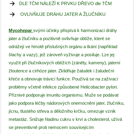
DLE TČM NÁLEŽÍ K PRVKU DŘEVO dle TČM
OVLIVŇUJE DRÁHU JATER A ŽLUČNÍKU
Mycohepar
svými účinky přispívá k harmonizaci dráhy
jater a žlučníku a pozitivně ovlivňuje obtíže, které se
odrážejí ve hmotě příslušných orgánu a tkání (například
šlachy a vazy), jež zároveň vyživuje a posiluje. Lze jej
využít při žlučníkových obtížích (záněty, kameny), jaterní
žloutence a cirhóze jater. Zklidňuje žaludek i žaludeční
křeče a obnovuje trávicí funkce. Používá se na zažívací
problémy včetně infekce způsobené Helicobacter pylori.
Příznivé podporuje imunitu organismu. Muže se podávat
jako podpora léčby nádorových onemocnění jater, žlučníku,
jícnu, tlustého střeva a děložního krčku, omezuje vznik
metastáz. Snižuje hladinu cukru v krvi a cholesterol, užívá
se preventivně proti nemocem souvisejícím