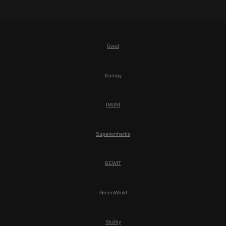
Úvod
Energy
IMUNI
Superionherbs
BEWIT
GreenWorld
Služby