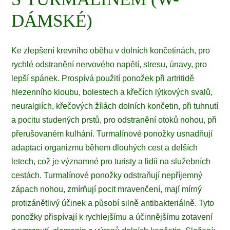
DÁMSKÉ)
Ke zlepšení krevního oběhu v dolních končetinách, pro
rychlé odstranění nervového napětí, stresu, únavy, pro
lepší spánek. Prospívá použití ponožek při artritidě
hlezenního kloubu, bolestech a křečích lýtkových svalů,
neuralgiích, křečových žílách dolních končetin, při tuhnutí
a pocitu studených prstů, pro odstranění otoků nohou, při
přerušovaném kulhání. Turmalínové ponožky usnadňují
adaptaci organizmu během dlouhých cest a delších
letech, což je významné pro turisty a lidíi na služebních
cestách. Turmalínové ponožky odstraňují nepříjemný
zápach nohou, zmírňují pocit mravenčení, mají mírný
protizánětlivý účinek a působí silně antibakteriálně. Tyto
ponožky přispívají k rychlejšímu a účinnějšímu zotavení