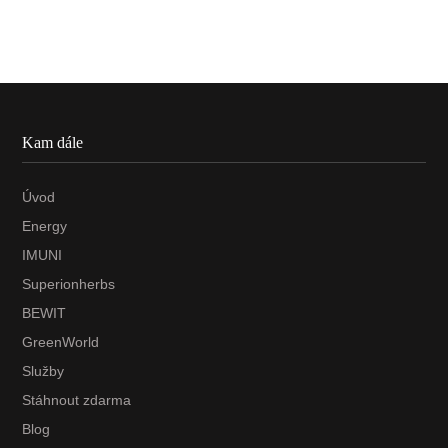
Kam dále
Úvod
Energy
IMUNI
Superionherbs
BEWIT
GreenWorld
Služby
Stáhnout zdarma
Blog