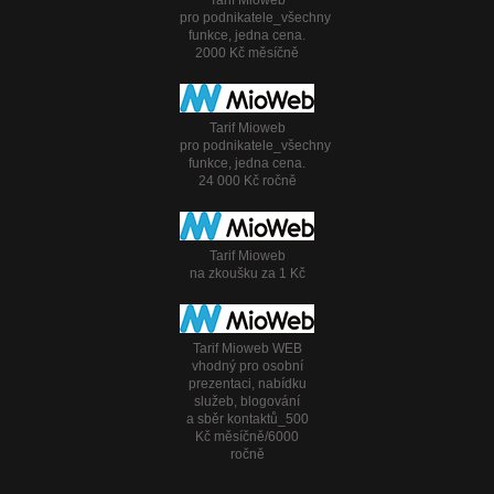
pro podnikatele_všechny
funkce, jedna cena.
2000 Kč měsíčně
Tarif Mioweb
pro podnikatele_všechny
funkce, jedna cena.
24 000 Kč ročně
Tarif Mioweb
na zkoušku za 1 Kč
Tarif Mioweb WEB
vhodný pro osobní
prezentaci, nabídku
služeb, blogování
a sběr kontaktů_500
Kč měsíčně/6000
ročně