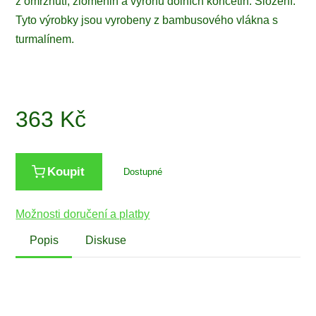
z omrznutí, zlomenin a výronů dolních končetin. Složení:
Tyto výrobky jsou vyrobeny z bambusového vlákna s
turmalínem.
363
Kč
Koupit
Dostupné
Možnosti doručení a platby
Popis
Diskuse