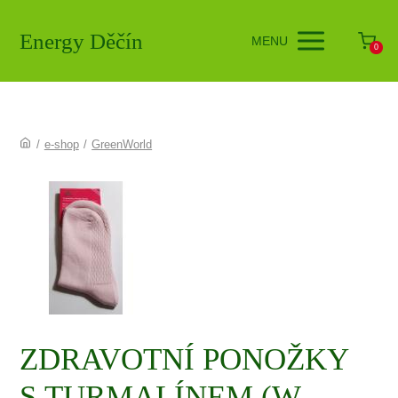
Energy Děčín
MENU
0
/
e-shop
/
GreenWorld
ZDRAVOTNÍ PONOŽKY
S TURMALÍNEM (W-