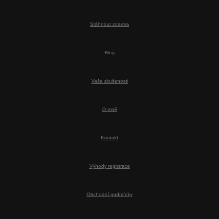
Stáhnout zdarma
Blog
Vaše zkušenosti
O mně
Kontakt
Výhody registrace
Obchodní podmínky