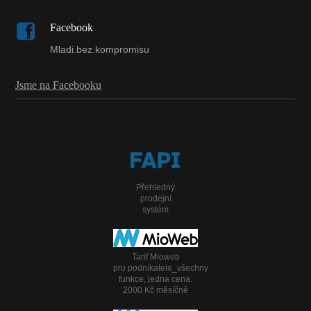
Facebook
Mladi.bez.kompromisu
Jsme na Facebooku
Přehledný
prodejní
systém
Tarif Mioweb
pro podnikatele_všechny
funkce, jedna cena.
2000 Kč měsíčně