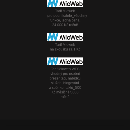
Tarif Mioweb
pro podnikatele_všechny
funkce, jedna cena.
24 000 Kč ročně
Tarif Mioweb
na zkoušku za 1 Kč
Tarif Mioweb WEB
vhodný pro osobní
prezentaci, nabídku
služeb, blogování
a sběr kontaktů_500
Kč měsíčně/6000
ročně