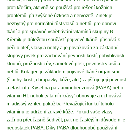
proti křečím, aktivně se používá pro řešení kožních
problémů, při zvýšené úzkosti a nervozitě. Zinek je
nezbytný pro normální růst vlasů a nehtů, pro obnovu
tkání a pro správné vstřebávání vitamínů skupiny B.
Křemík je důležitou součástí pojivové tkáně, přispívá k
péči o pleť, vlasy a nehty a je považován za základní
stopový prvek pro zachování pevnosti kostí, pohyblivosti
kloubů, pružnosti cév, sametové pleti, pevnosti vlasů a
nehtů. Kolagen je základem pojivové tkáně organismu
(šlachy, kosti, chrupavky, kůže, atd.) zajišťuje její pevnost
a elasticitu. Kyselina paraaminobenzoová (PABA) nebo
vitamin H1 neboli „vitamín krásy“ obnovuje a uchovává
mladistvý vzhled pokožky. Převažující funkcí tohoto
vitamínu je udržení zdravé kůže. Pokud vaše vlasy
začnou předčasně šedivět, pak nejčastějším důvodem je
nedostatek PABA. Díky PABA dlouhodobé používání