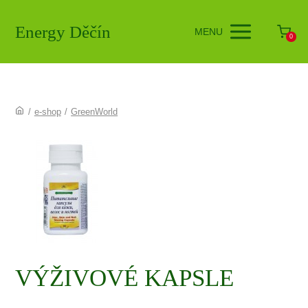
Energy Děčín
MENU
0
/
e-shop
/
GreenWorld
VÝŽIVOVÉ KAPSLE