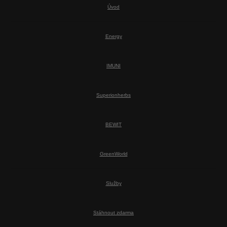
Úvod
Energy
IMUNI
Superionherbs
BEWIT
GreenWorld
Služby
Stáhnout zdarma