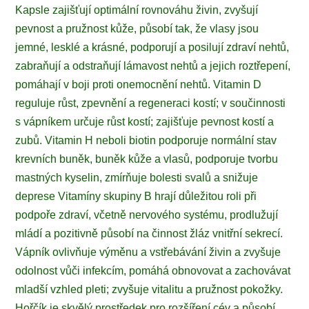
Kapsle zajišťují optimální rovnováhu živin, zvyšují
pevnost a pružnost kůže, působí tak, že vlasy jsou
jemné, lesklé a krásné, podporují a posilují zdraví nehtů,
zabraňují a odstraňují lámavost nehtů a jejich roztřepení,
pomáhají v boji proti onemocnění nehtů. Vitamin D
reguluje růst, zpevnění a regeneraci kostí; v součinnosti
s vápníkem určuje růst kostí; zajišťuje pevnost kostí a
zubů. Vitamin H neboli biotin podporuje normální stav
krevních buněk, buněk kůže a vlasů, podporuje tvorbu
mastných kyselin, zmírňuje bolesti svalů a snižuje
deprese Vitamíny skupiny B hrají důležitou roli při
podpoře zdraví, včetně nervového systému, prodlužují
mládí a pozitivně působí na činnost žláz vnitřní sekrecí.
Vápník ovlivňuje výměnu a vstřebávání živin a zvyšuje
odolnost vůči infekcím, pomáhá obnovovat a zachovávat
mladší vzhled pleti; zvyšuje vitalitu a pružnost pokožky.
Hořčík je skvělý prostředek pro rozšíření cév a působí