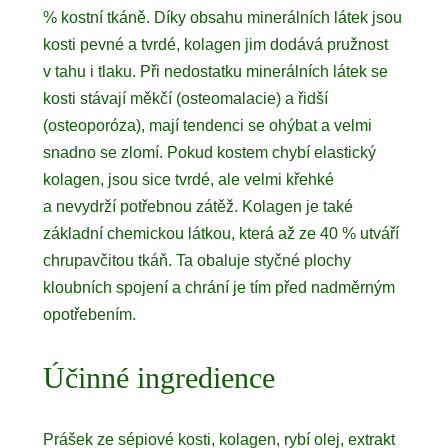
% kostní tkáně. Díky obsahu minerálních látek jsou
kosti pevné a tvrdé, kolagen jim dodává pružnost
v tahu i tlaku. Při nedostatku minerálních látek se
kosti stávají měkčí (osteomalacie) a řidší
(osteoporóza), mají tendenci se ohýbat a velmi
snadno se zlomí. Pokud kostem chybí elastický
kolagen, jsou sice tvrdé, ale velmi křehké
a nevydrží potřebnou zátěž. Kolagen je také
základní chemickou látkou, která až ze 40 % utváří
chrupavčitou tkáň. Ta obaluje styčné plochy
kloubních spojení a chrání je tím před nadměrným
opotřebením.
Účinné ingredience
Prášek ze sépiové kosti, kolagen, rybí olej, extrakt