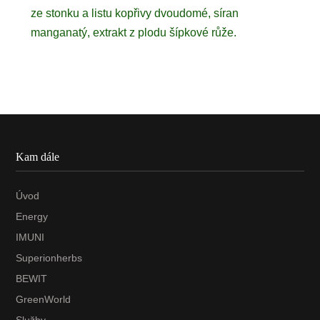
ze stonku a listu kopřivy dvoudomé, síran
manganatý, extrakt z plodu šípkové růže.
Kam dále
Úvod
Energy
IMUNI
Superionherbs
BEWIT
GreenWorld
Služby