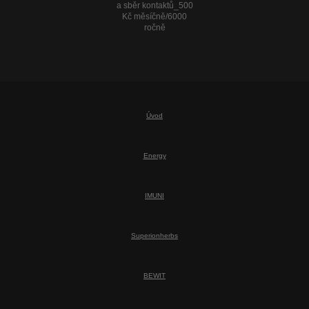
a sběr kontaktů_500
Kč měsíčně/6000
ročně
Úvod
Energy
IMUNI
Superionherbs
BEWIT