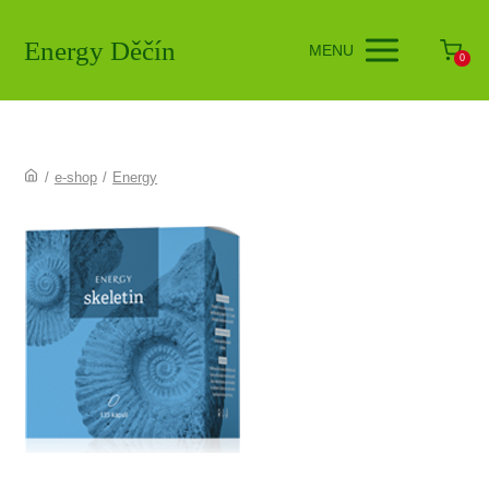
Energy Děčín
MENU
0
/
e-shop
/
Energy