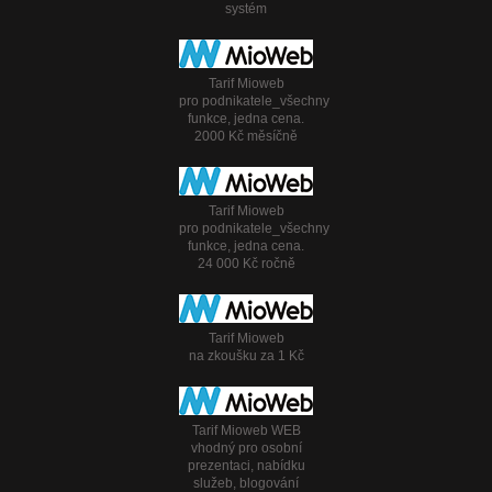
systém
Tarif Mioweb
pro podnikatele_všechny
funkce, jedna cena.
2000 Kč měsíčně
Tarif Mioweb
pro podnikatele_všechny
funkce, jedna cena.
24 000 Kč ročně
Tarif Mioweb
na zkoušku za 1 Kč
Tarif Mioweb WEB
vhodný pro osobní
prezentaci, nabídku
služeb, blogování