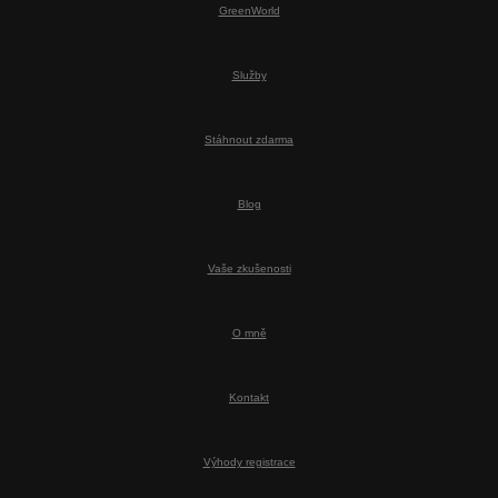
GreenWorld
Služby
Stáhnout zdarma
Blog
Vaše zkušenosti
O mně
Kontakt
Výhody registrace