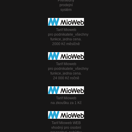
Přehledný
prodejní
systém
Tarif Mioweb
pro podnikatele_všechny
funkce, jedna cena.
2000 Kč měsíčně
Tarif Mioweb
pro podnikatele_všechny
funkce, jedna cena.
24 000 Kč ročně
Tarif Mioweb
na zkoušku za 1 Kč
Tarif Mioweb WEB
vhodný pro osobní