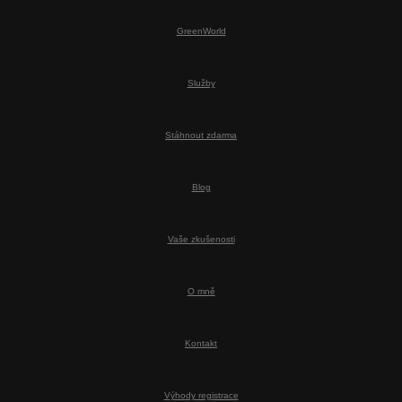
GreenWorld
Služby
Stáhnout zdarma
Blog
Vaše zkušenosti
O mně
Kontakt
Výhody registrace