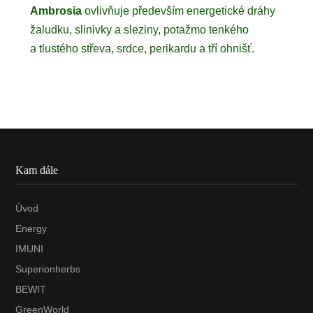
Ambrosia
ovlivňuje především energetické dráhy
žaludku, slinivky a sleziny, potažmo tenkého
a tlustého střeva, srdce, perikardu a tří ohnišť.
Kam dále
Úvod
Energy
IMUNI
Superionherbs
BEWIT
GreenWorld