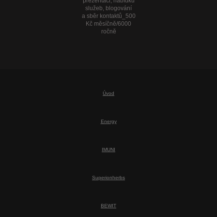
prezentaci, nabídku
služeb, blogování
a sběr kontaktů_500
Kč měsíčně/6000
ročně
Úvod
Energy
IMUNI
Superionherbs
BEWIT