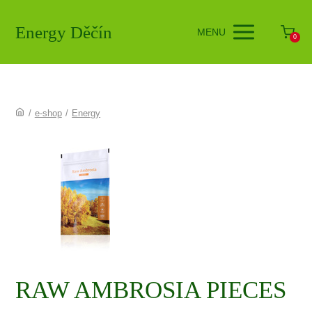
Energy Děčín
MENU
0
/
e-shop
/
Energy
RAW AMBROSIA PIECES