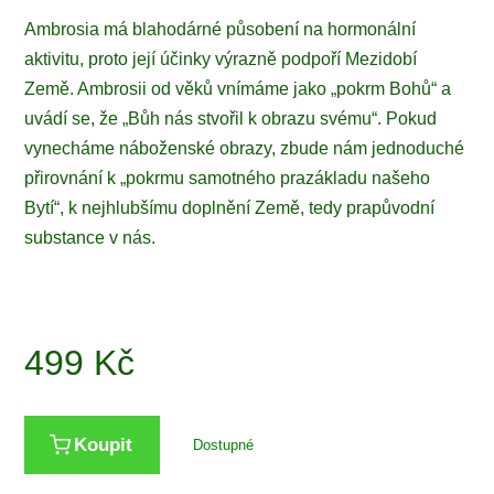
Ambrosia má blahodárné působení na hormonální
aktivitu, proto její účinky výrazně podpoří Mezidobí
Země. Ambrosii od věků vnímáme jako „pokrm Bohů“ a
uvádí se, že „Bůh nás stvořil k obrazu svému“. Pokud
vynecháme náboženské obrazy, zbude nám jednoduché
přirovnání k „pokrmu samotného prazákladu našeho
Bytí“, k nejhlubšímu doplnění Země, tedy prapůvodní
substance v nás.
499
Kč
Koupit
Dostupné