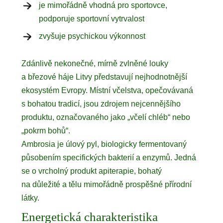
je mimořádně vhodná pro sportovce,
podporuje sportovní vytrvalost
zvyšuje psychickou výkonnost
Zdánlivě nekonečné, mírně zvlněné louky
a březové háje Litvy představují nejhodnotnější
ekosystém Evropy. Místní včelstva, opečovávaná
s bohatou tradicí, jsou zdrojem nejcennějšího
produktu, označovaného jako „včelí chléb“ nebo
„pokrm bohů“.
Ambrosia je úlový pyl, biologicky fermentovaný
působením specifických bakterií a enzymů. Jedná
se o vrcholný produkt apiterapie, bohatý
na důležité a tělu mimořádně prospěšné přírodní
látky.
Energetická charakteristika