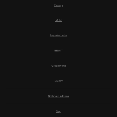
Energy
IMUNI
Superionherbs
BEWIT
GreenWorld
Služby
Stáhnout zdarma
Blog