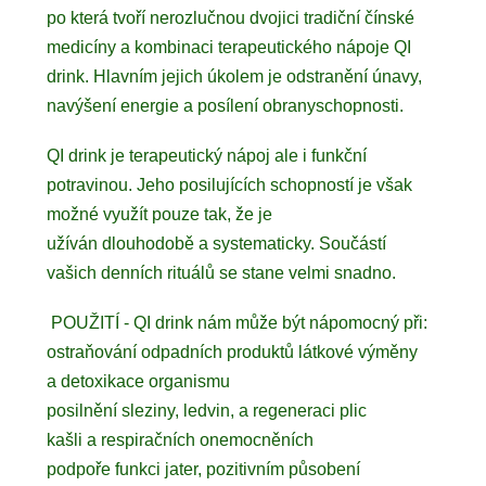
po která tvoří nerozlučnou dvojici tradiční čínské
medicíny a kombinaci terapeutického nápoje QI
drink. Hlavním jejich úkolem je odstranění únavy,
navýšení energie a posílení obranyschopnosti.
QI drink je terapeutický nápoj ale i funkční
potravinou. Jeho posilujících schopností je však
možné využít pouze tak, že je
užíván dlouhodobě a systematicky. Součástí
vašich denních rituálů se stane velmi snadno.
POUŽITÍ - QI drink nám může být nápomocný při:
ostraňování odpadních produktů látkové výměny
a detoxikace organismu
posilnění sleziny, ledvin, a regeneraci plic
kašli a respiračních onemocněních
podpoře funkci jater, pozitivním působení