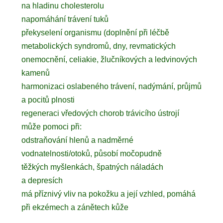
na hladinu cholesterolu
napomáhání trávení tuků
překyselení organismu (doplnění při léčbě
metabolických syndromů, dny, revmatických
onemocnění, celiakie, žlučníkových a ledvinových
kamenů
harmonizaci oslabeného trávení, nadýmání, průjmů
a pocitů plnosti
regeneraci vředových chorob trávicího ústrojí
může pomoci při:
odstraňování hlenů a nadměrné
vodnatelnosti/otoků, působí močopudně
těžkých myšlenkách, špatných náladách
a depresích
má příznivý vliv na pokožku a její vzhled, pomáhá
při ekzémech a zánětech kůže