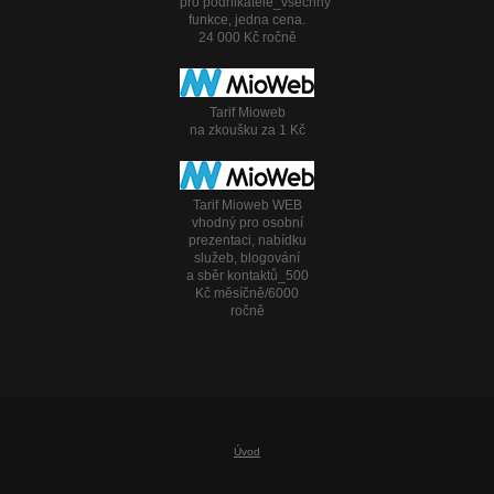
pro podnikatele_všechny
funkce, jedna cena.
24 000 Kč ročně
Tarif Mioweb
na zkoušku za 1 Kč
Tarif Mioweb WEB
vhodný pro osobní
prezentaci, nabídku
služeb, blogování
a sběr kontaktů_500
Kč měsíčně/6000
ročně
Úvod