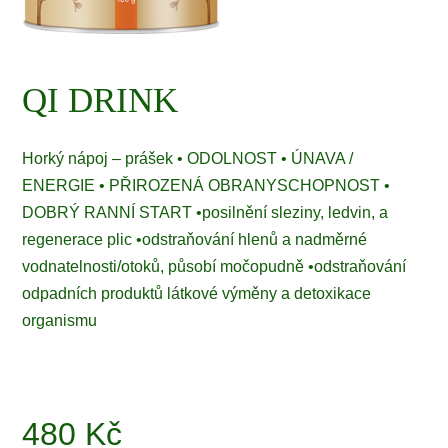
QI DRINK
Horký nápoj – prášek • ODOLNOST • ÚNAVA /
ENERGIE • PŘIROZENÁ OBRANYSCHOPNOST •
DOBRÝ RANNÍ START •posilnění sleziny, ledvin, a
regenerace plic •odstraňování hlenů a nadměrné
vodnatelnosti/otoků, působí močopudně •odstraňování
odpadních produktů látkové výměny a detoxikace
organismu
480
Kč