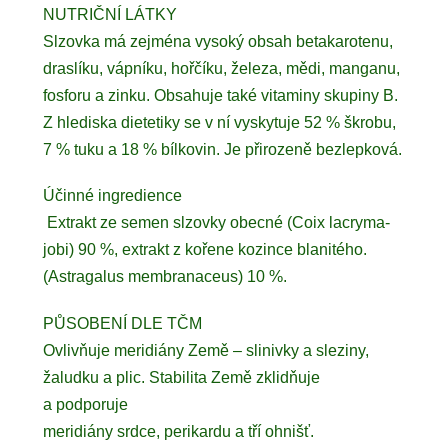
NUTRIČNÍ LÁTKY
Slzovka má zejména vysoký obsah betakarotenu,
draslíku, vápníku, hořčíku, železa, mědi, manganu,
fosforu a zinku. Obsahuje také vitaminy skupiny B.
Z hlediska dietetiky se v ní vyskytuje 52 % škrobu,
7 % tuku a 18 % bílkovin. Je přirozeně bezlepková.
Účinné ingredience
Extrakt ze semen slzovky obecné (Coix lacryma-
jobi) 90 %, extrakt z kořene kozince blanitého.
(Astragalus membranaceus) 10 %.
PŮSOBENÍ DLE TČM
Ovlivňuje meridiány Země – slinivky a sleziny,
žaludku a plic. Stabilita Země zklidňuje
a podporuje
meridiány srdce, perikardu a tří ohnišť.