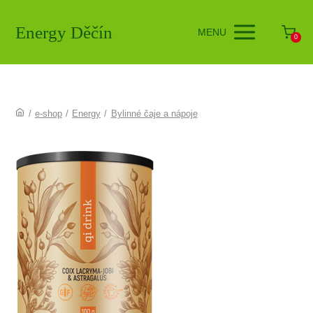
Energy Děčín
MENU
0
/
e-shop
/
Energy
/
Bylinné čaje a nápoje