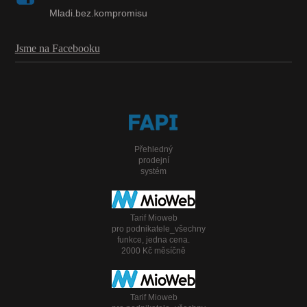
Mladi.bez.kompromisu
Jsme na Facebooku
Přehledný
prodejní
systém
Tarif Mioweb
pro podnikatele_všechny
funkce, jedna cena.
2000 Kč měsíčně
Tarif Mioweb