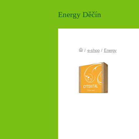
Energy Děčín
/
e-shop
/
Energy