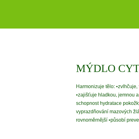
MÝDLO CYT
Harmonizuje tělo: •zvlhčuje, 
•zajišťuje hladkou, jemnou 
schopnost hydratace pokož
vyprazdňování mazových žlá
rovnoměrnější •působí preven