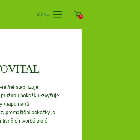
MENU
0
OVITAL
vnitřně stabilizuje
a pružnou pokožku •zvyšuje
ky •napomáhá
z, promaštění pokožky je
tivně při tvorbě akné