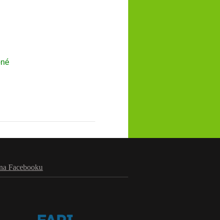
pné
na Facebooku