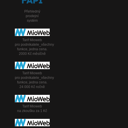
Přehledný
prodejní
systém
Tarif Mioweb
pro podnikatele_všechny
funkce, jedna cena.
2000 Kč měsíčně
Tarif Mioweb
pro podnikatele_všechny
funkce, jedna cena.
24 000 Kč ročně
Tarif Mioweb
na zkoušku za 1 Kč