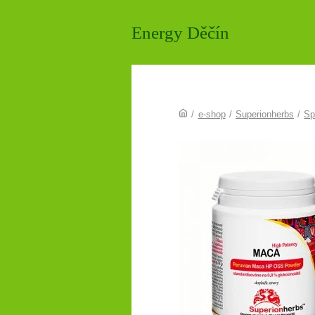
Energy Děčín
/
e-shop
/
Superionherbs
/
Sp