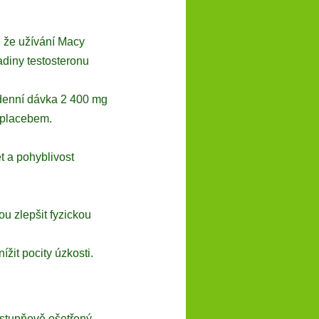
, že užívání Macy
adiny testosteronu
e denní dávka 2 400 mg
placebem. ​
t a pohyblivost
ou zlepšit fyzickou
žit pocity úzkosti.
stupňově ošetřený