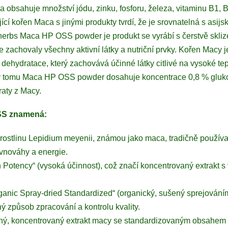
íza obsahuje množství jódu, zinku, fosforu, železa, vitaminu B1, 
cí kořen Maca s jinými produkty tvrdí, že je srovnatelná s asij
erbs Maca HP OSS powder je produkt se vyrábí s čerstvě skli
se zachovaly všechny aktivní látky a nutriční prvky. Kořen Macy 
dehydratace, který zachovává účinné látky citlivé na vysoké te
ky tomu Maca HP OSS powder dosahuje koncentrace 0,8 % glukos
raty z Macy.
SS znamená:
rostlinu Lepidium meyenii, známou jako maca, tradičně použív
rovnováhy a energie.
Potency“ (vysoká účinnost), což značí koncentrovaný extrakt 
nic Spray-dried Standardized“ (organický, sušený sprejováním
ý způsob zpracování a kontrolu kvality.
vaný, koncentrovaný extrakt macy se standardizovaným obsahem 