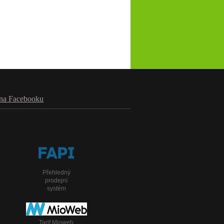
na Facebooku
Přehledný
prodejní
systém
Tarif Mioweb