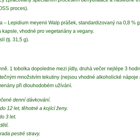
OSS proces).
a – Lepidium meyenii Walp prášek, standardizovaný na 0,8 % gl
 kapsle, vhodné pro vegetariány a vegany.
í (tj. 31,5 g).
nně. 1 tobolka dopoledne mezi jídly, druhá večer nejlépe 3 hod
atečným množstvím tekutiny (nejsou vhodné alkoholické nápoje a
menány při dlouhodobém užívání.
učené denní dávkování.
o 12 let, těhotné a kojící ženy.
o 3 let.
ětí.
ada pestré stravy.