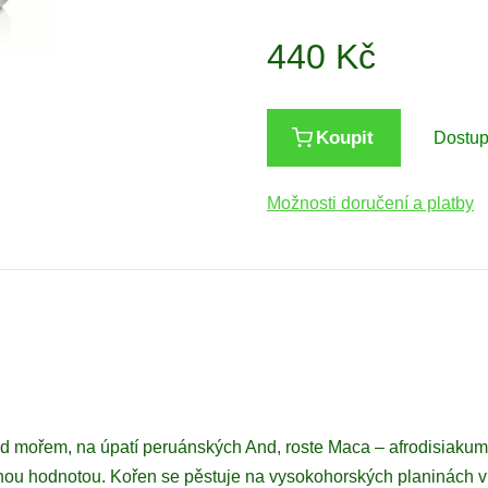
440
Kč
Koupit
Dostu
Možnosti doručení a platby
 mořem, na úpatí peruánských And, roste Maca – afrodisiakum
vnou hodnotou. Kořen se pěstuje na vysokohorských planinách 