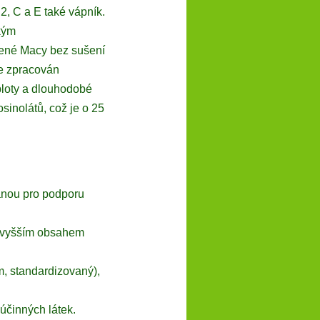
B2, C a E také vápník.
ským
zené Macy bez sušení
je zpracován
ploty a dlouhodobé
inolátů, což je o 25
anou pro podporu
s vyšším obsahem
, standardizovaný),
účinných látek.