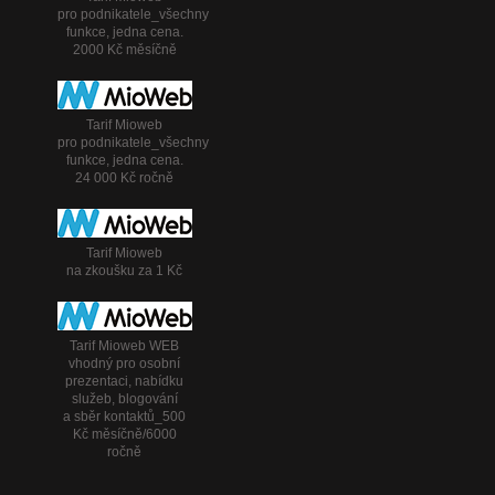
pro podnikatele_všechny
funkce, jedna cena.
2000 Kč měsíčně
Tarif Mioweb
pro podnikatele_všechny
funkce, jedna cena.
24 000 Kč ročně
Tarif Mioweb
na zkoušku za 1 Kč
Tarif Mioweb WEB
vhodný pro osobní
prezentaci, nabídku
služeb, blogování
a sběr kontaktů_500
Kč měsíčně/6000
ročně