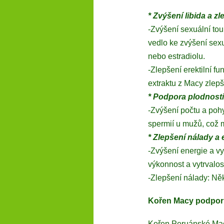
* Zvýšení libida a z
-Zvýšení sexuální to
vedlo ke zvýšení sexu
nebo estradiolu.
-Zlepšení erektilní f
extraktu z Macy zlepš
* Podpora plodnosti
-Zvýšení počtu a poh
spermií u mužů, což m
* Zlepšení nálady a 
-Zvýšení energie a vy
výkonnost a vytrvalos
-Zlepšení nálady: Něk
Kořen Macy podpor
Kořen Peruánské Mac