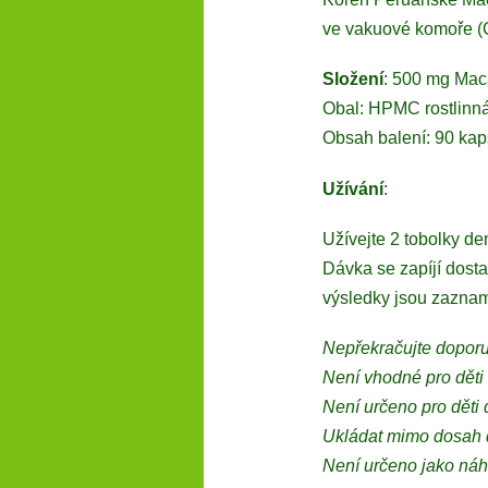
ve vakuové komoře (
Složení
: 500 mg Mac
Obal: HPMC rostlinná
Obsah balení: 90 kapsl
Užívání
:
Užívejte 2 tobolky de
Dávka se zapíjí dost
výsledky jsou zazna
Nepřekračujte dopor
Není vhodné pro děti d
Není určeno pro děti d
Ukládat mimo dosah d
Není určeno jako náhr