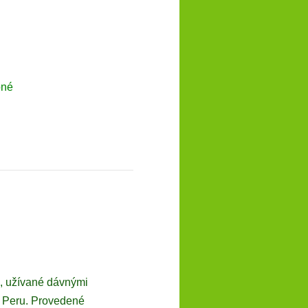
pné
, užívané dávnými
v Peru. Provedené