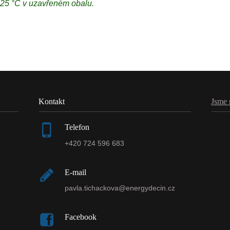
 25 °C v uzavřeném obalu.
Kontakt
Jsme 
Telefon
+420 724 596 683
E-mail
pavla.tichackova@energydecin.cz
Facebook