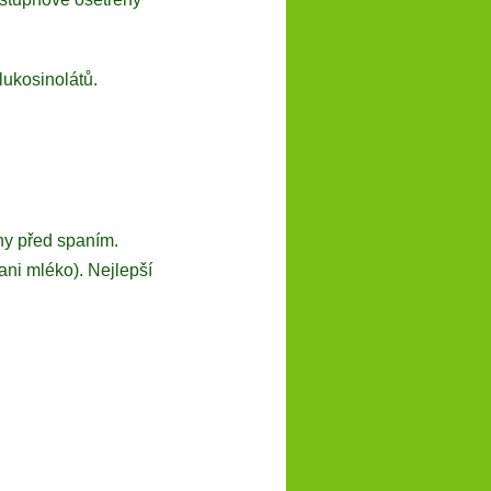
ukosinolátů.
iny před spaním.
ni mléko). Nejlepší