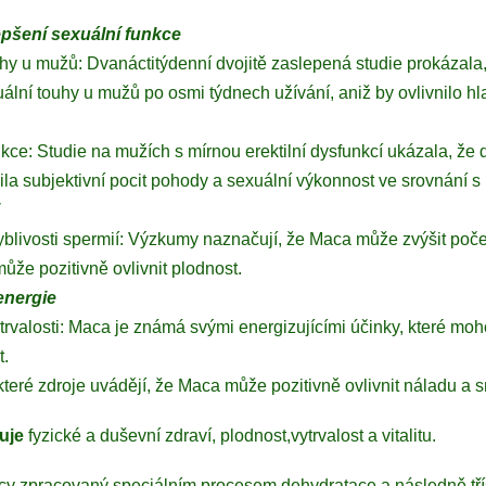
lepšení sexuální funkce
uhy u mužů: Dvanáctitýdenní dvojitě zaslepená studie prokázala
ální touhy u mužů po osmi týdnech užívání, aniž by ovlivnilo hl
unkce: Studie na mužích s mírnou erektilní dysfunkcí ukázala, ž
ila subjektivní pocit pohody a sexuální výkonnost ve srovnání s 
yblivosti spermií: Výzkumy naznačují, že Maca může zvýšit poče
ůže pozitivně ovlivnit plodnost.
energie
trvalosti: Maca je známá svými energizujícími účinky, které moh
t.
teré zdroje uvádějí, že Maca může pozitivně ovlivnit náladu a sní
uje
fyzické a duševní zdraví, plodnost,vytrvalost a vitalitu.
y zpracovaný speciálním procesem dehydratace a následně tří