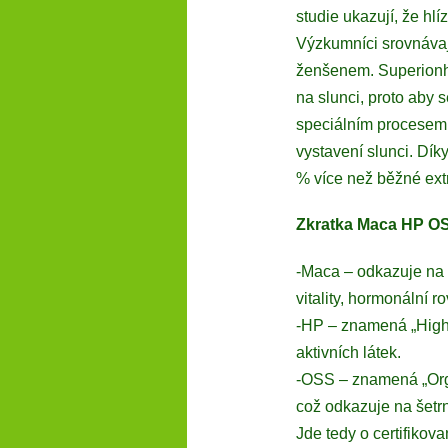
studie ukazují, že hl
Výzkumníci srovnávají
ženšenem. Superionh
na slunci, proto aby 
speciálním procesem 
vystavení slunci. Dí
% více než běžné ext
Zkratka Maca HP O
-Maca – odkazuje na 
vitality, hormonální 
-HP – znamená „High 
aktivních látek.
-OSS – znamená „Orga
což odkazuje na šetrn
Jde tedy o certifiko