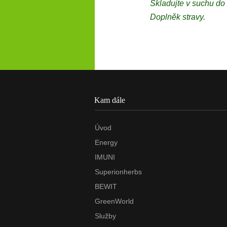
Skladujte v suchu do
Doplněk stravy.
Kam dále
Úvod
Energy
IMUNI
Superionherbs
BEWIT
GreenWorld
Služby