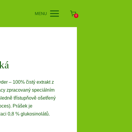
MENU
0
ká
r – 100% čistý extrakt z
cy zpracovaný speciálním
ledně třístupňově ošetřený
ces). Prášek je
aci 0,8 % glukosinolátů.