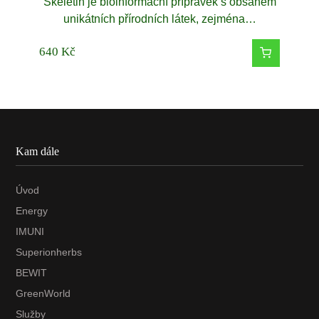
Skeletin je bioinformační přípravek s obsahem
unikátních přírodních látek, zejména…
640
Kč
Kam dále
Úvod
Energy
IMUNI
Superionherbs
BEWIT
GreenWorld
Služby