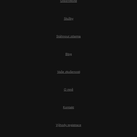
GreenWorld
Služby
Stáhnout zdarma
Blog
Vaše zkušenosti
O mně
Kontakt
Výhody registrace