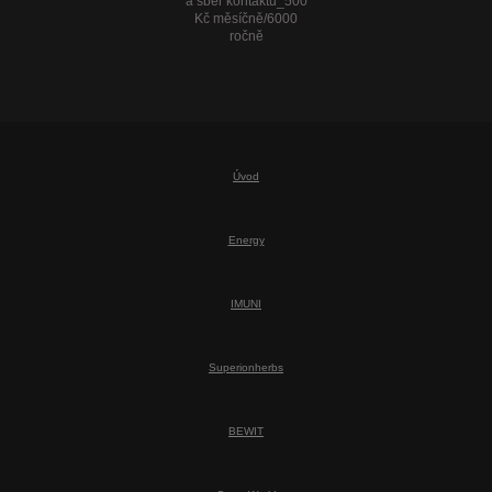
a sběr kontaktů_500
Kč měsíčně/6000
ročně
Úvod
Energy
IMUNI
Superionherbs
BEWIT