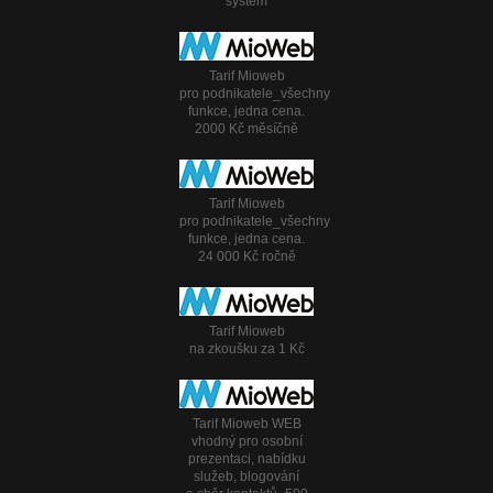
systém
Tarif Mioweb
pro podnikatele_všechny
funkce, jedna cena.
2000 Kč měsíčně
Tarif Mioweb
pro podnikatele_všechny
funkce, jedna cena.
24 000 Kč ročně
Tarif Mioweb
na zkoušku za 1 Kč
Tarif Mioweb WEB
vhodný pro osobní
prezentaci, nabídku
služeb, blogování