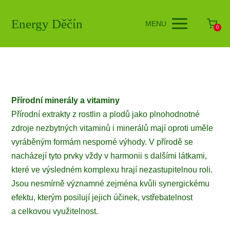
Energy Děčín
MENU
0
Přírodní minerály a vitaminy
Přírodní extrakty z rostlin a plodů jako plnohodnotné
zdroje nezbytných vitaminů i minerálů mají oproti uměle
vyráběným formám nesporné výhody. V přírodě se
nacházejí tyto prvky vždy v harmonii s dalšími látkami,
které ve výsledném komplexu hrají nezastupitelnou roli.
Jsou nesmírně významné zejména kvůli synergickému
efektu, kterým posilují jejich účinek, vstřebatelnost
a celkovou využitelnost.