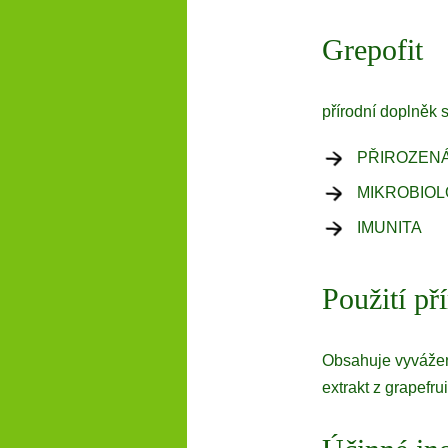
Grepofit
přírodní doplněk s
PŘIROZEN
MIKROBIO
IMUNITA
Použití př
Obsahuje vyváženo
extrakt z grapefru