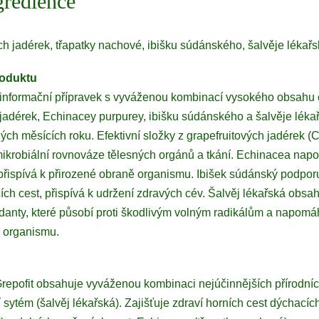
gredience
ch jadérek, třapatky nachové, ibišku súdánského, šalvěje lékařs
roduktu
nformační přípravek s vyváženou kombinací vysokého obsahu 
 jadérek, Echinacey purpurey, ibišku súdánského a šalvěje léka
ých měsících roku. Efektivní složky z grapefruitových jadérek (C
mikrobiální rovnováze tělesných orgánů a tkání. Echinacea nap
přispívá k přirozené obraně organismu. Ibišek súdánský podpor
ích cest, přispívá k udržení zdravých cév. Šalvěj lékařská obsa
xidanty, které působí proti škodlivým volným radikálům a napomáh
i organismu.
u
Grepofit obsahuje vyváženou kombinaci nejúčinnějších přírodních
í sytém (šalvěj lékařská). Zajišťuje zdraví horních cest dýchací