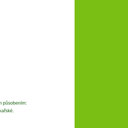
ím působením:
kařské.