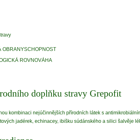
travy
Á OBRANYSCHOPNOST
LOGICKÁ ROVNOVÁHA
írodního doplňku stravy Grepofit
u kombinaci nejúčinnějších přírodních látek s antimikrobiáln
itových jadérek, echinacey, ibišku súdánského a silici šalvěje lé