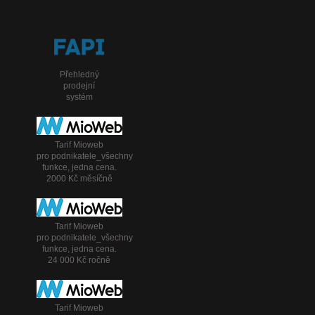
Přehledný
prodejní
systém
Tarif Mioweb
pro podnikatele_všechny
funkce, jedna cena.
2000 Kč měsíčně
Tarif Mioweb
pro podnikatele_všechny
funkce, jedna cena.
24 000 Kč ročně
Tarif Mioweb