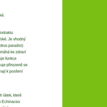
ké.
extraktu
řské. Je vhodný
itrus paradisi)
omáhá ke zdraví
uje funkce
huje přirozeně se
ají k posílení
 látek, které
ch Echinacea