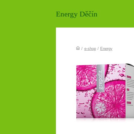
Energy Děčín
/
e-shop
/
Energy