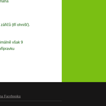
omáhá
zářičů (tří ohnišť).
ximálně však 9
přípravku
na Facebooku