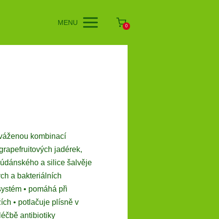
MENU
0
yváženou kombinací
grapefruitových jadérek,
údánského a silice šalvěje
ch a bakteriálních
 systém • pomáhá při
ích • potlačuje plísně v
léčbě antibiotiky