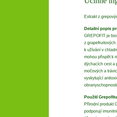
Účinné in
Extrakt z grepový
Detailní popis p
GREPOFIT je bioi
z grapefruitových
k užívání v chladn
mohou přispět k 
dýchacích cest a 
močových a trávic
vyskytující antio
obranyschopnost
Použití Grepofit
Přírodní produkt 
podporují imunitn