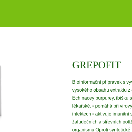
GREPOFIT
Bioinformační přípravek s v
vysokého obsahu extraktu z 
Echinacey purpurey, ibišku s
lékařské. • pomáhá při virový
infektech • aktivuje imunitní
žaludečních a střevních potíž
organismu Oproti syntetické 