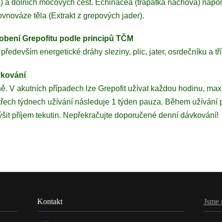
á) a dolních močových cest. Echinacea (třapatka nachová) nap
ovnováze těla (Extrakt z grepových jader).
obení Grepofitu podle principů TČM
především energetické dráhy sleziny, plic, jater, osrdečníku a tří 
kování
ě. V akutních případech lze Grepofit užívat každou hodinu, ma
třech týdnech užívání následuje 1 týden pauza. Během užívání 
it příjem tekutin. Nepřekračujte doporučené denní dávkování!
Kontakt
Jsme 