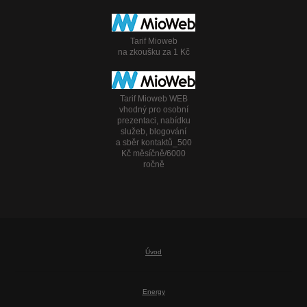
Tarif Mioweb
na zkoušku za 1 Kč
Tarif Mioweb WEB
vhodný pro osobní
prezentaci, nabídku
služeb, blogování
a sběr kontaktů_500
Kč měsíčně/6000
ročně
Úvod
Energy