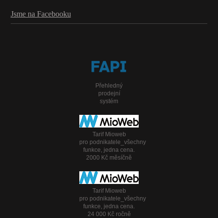
Jsme na Facebooku
Přehledný
prodejní
systém
Tarif Mioweb
pro podnikatele_všechny
funkce, jedna cena.
2000 Kč měsíčně
Tarif Mioweb
pro podnikatele_všechny
funkce, jedna cena.
24 000 Kč ročně