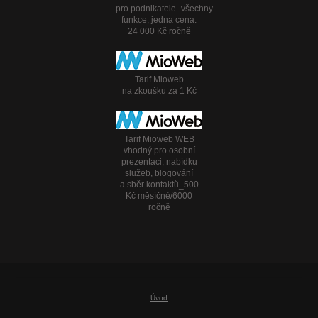
pro podnikatele_všechny
funkce, jedna cena.
24 000 Kč ročně
Tarif Mioweb
na zkoušku za 1 Kč
Tarif Mioweb WEB
vhodný pro osobní
prezentaci, nabídku
služeb, blogování
a sběr kontaktů_500
Kč měsíčně/6000
ročně
Úvod