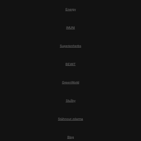
Energy
IMUNI
Superionherbs
BEWIT
GreenWorld
Služby
Stáhnout zdarma
Blog