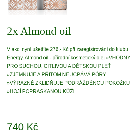
2x Almond oil
V akci nyní ušetříte 276,- Kč při zaregistrování do klubu
Energy. Almond oil - přírodní kosmetický olej »VHODNÝ
PRO SUCHOU, CITLIVOU A DĚTSKOU PLEŤ
»ZJEMŇUJE A PŘITOM NEUCPÁVÁ PÓRY
»VÝRAZNĚ ZKLIDŇUJE PODRÁŽDĚNOU POKOŽKU
»HOJÍ POPRASKANOU KŮŽI
740
Kč