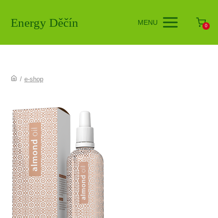
Energy Děčín
MENU
0
/
e-shop