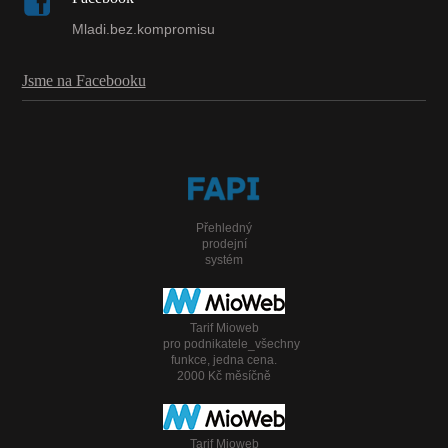
Mladi.bez.kompromisu
Jsme na Facebooku
Přehledný
prodejní
systém
Tarif Mioweb
pro podnikatele_všechny
funkce, jedna cena.
2000 Kč měsíčně
Tarif Mioweb