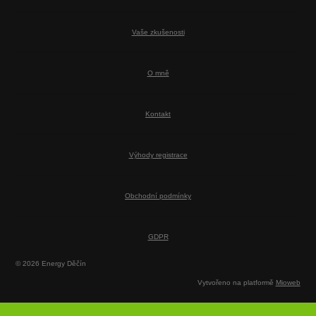
Vaše zkušenosti
O mně
Kontakt
Výhody registrace
Obchodní podmínky
GDPR
© 2026 Energy Děčín
Vytvořeno na platformě
Mioweb