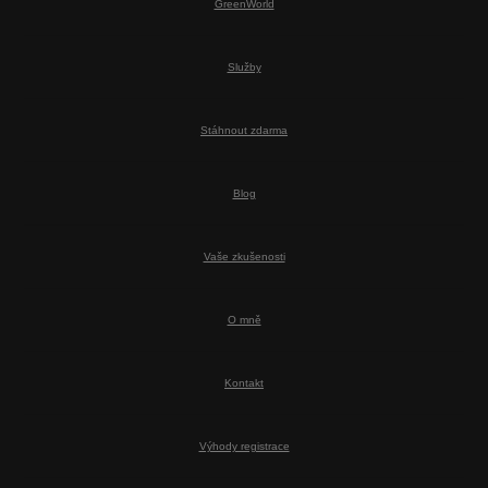
GreenWorld
Služby
Stáhnout zdarma
Blog
Vaše zkušenosti
O mně
Kontakt
Výhody registrace