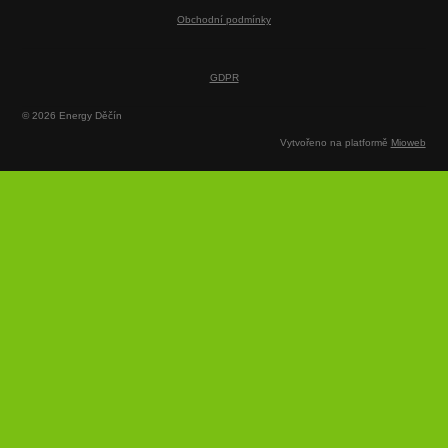
Obchodní podmínky
GDPR
© 2026 Energy Děčín
Vytvořeno na platformě
Mioweb