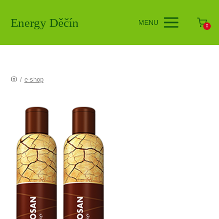
Energy Děčín
MENU
0
/
e-shop