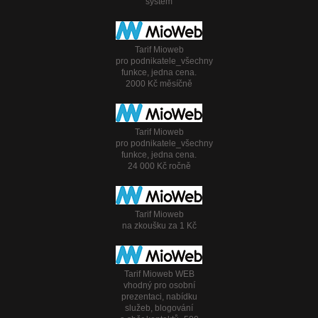
systém
Tarif Mioweb
pro podnikatele_všechny
funkce, jedna cena.
2000 Kč měsíčně
Tarif Mioweb
pro podnikatele_všechny
funkce, jedna cena.
24 000 Kč ročně
Tarif Mioweb
na zkoušku za 1 Kč
Tarif Mioweb WEB
vhodný pro osobní
prezentaci, nabídku
služeb, blogování