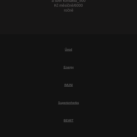
a sběr kontaktů_500
Kč měsíčně/6000
ročně
Úvod
Energy
IMUNI
Superionherbs
BEWIT