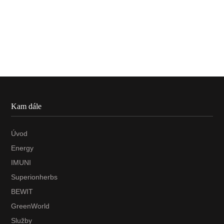
Kam dále
Úvod
Energy
IMUNI
Superionherbs
BEWIT
GreenWorld
Služby