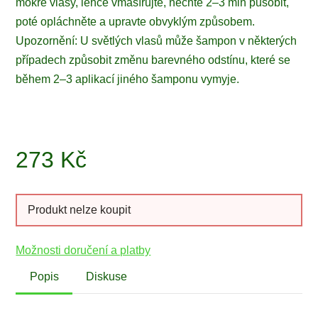
mokré vlasy, lehce vmasírujte, nechte 2–3 min působit,
poté opláchněte a upravte obvyklým způsobem.
Upozornění: U světlých vlasů může šampon v některých
případech způsobit změnu barevného odstínu, které se
během 2–3 aplikací jiného šamponu vymyje.
273
Kč
Produkt nelze koupit
Možnosti doručení a platby
Popis
Diskuse