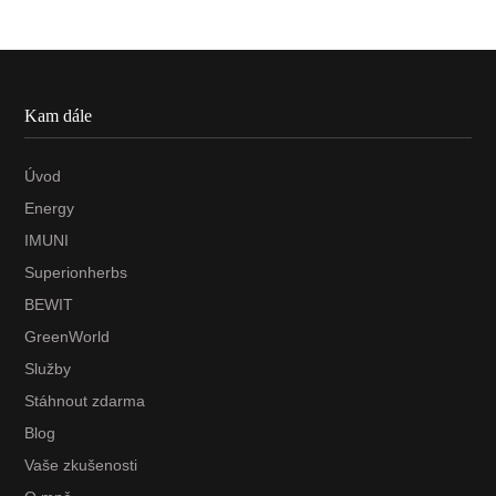
Kam dále
Úvod
Energy
IMUNI
Superionherbs
BEWIT
GreenWorld
Služby
Stáhnout zdarma
Blog
Vaše zkušenosti