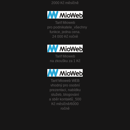
2000 Kč měsíčně
Tarif Mioweb
pro podnikatele_všechny
funkce, jedna cena.
24 000 Kč ročně
Tarif Mioweb
na zkoušku za 1 Kč
Tarif Mioweb WEB
vhodný pro osobní
prezentaci, nabídku
služeb, blogování
a sběr kontaktů_500
Kč měsíčně/6000
ročně