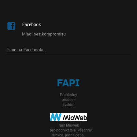
Facebook
Mladi.bez.kompromisu
Jsme na Facebooku
Přehledný
prodejní
systém
Tarif Mioweb
pro podnikatele_všechny
funkce, jedna cena.