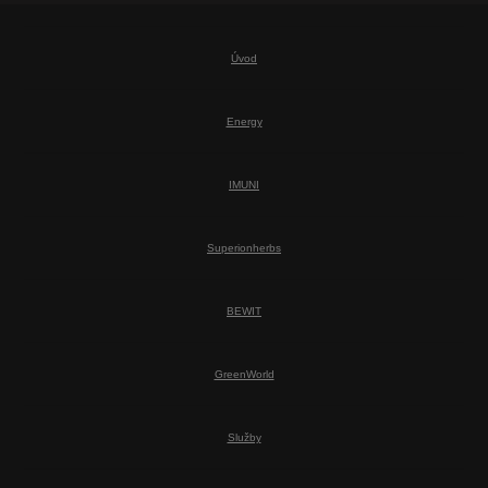
Úvod
Energy
IMUNI
Superionherbs
BEWIT
GreenWorld
Služby