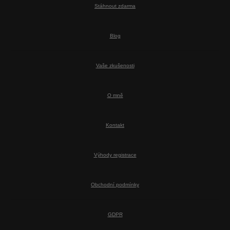
Stáhnout zdarma
Blog
Vaše zkušenosti
O mně
Kontakt
Výhody registrace
Obchodní podmínky
GDPR