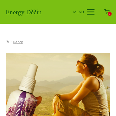
Energy Děčín
MENU
0
/
e-shop