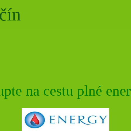
čín
upte na cestu plné ener