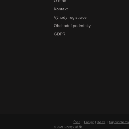
O mně
Kontakt
Výhody registrace
Obchodní podmínky
GDPR
Úvod
Energy
IMUNI
Superionherbs
© 2026 Energy Děčín