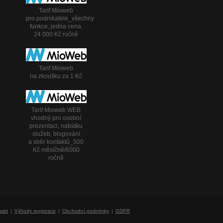
Tarif Mioweb
pro podnikatele_všechny
funkce, jedna cena.
24 000 Kč ročně
Tarif Mioweb
na zkoušku za 1 Kč
Tarif Mioweb WEB
vhodný pro osobní
prezentaci, nabídku
služeb, blogování
a sběr kontaktů_500
Kč měsíčně/6000
ročně
takt
Výhody registrace
Obchodní podmínky
GDPR