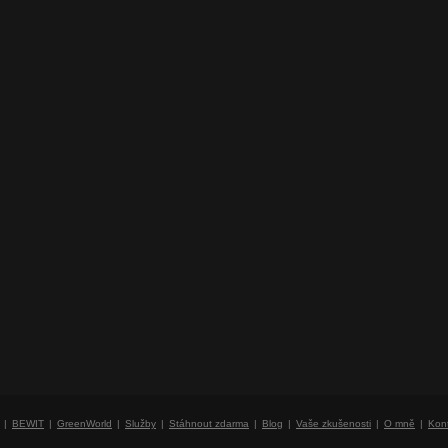
BEWIT
GreenWorld
Služby
Stáhnout zdarma
Blog
Vaše zkušenosti
O mně
Kon