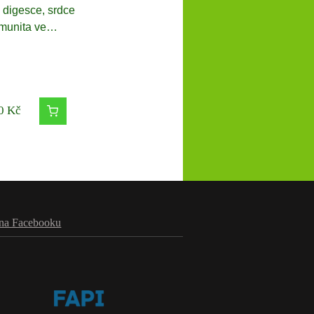
 digesce, srdce
imunita ve…
0
Kč
na Facebooku