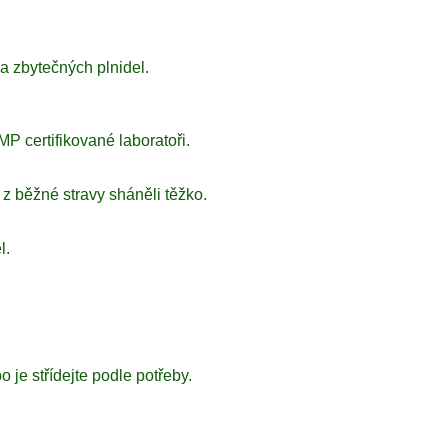
a zbytečných plnidel.
P certifikované laboratoři.
z běžné stravy sháněli těžko.
l.
 je střídejte podle potřeby.