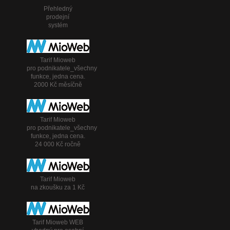
Přehledný
prodejní
systém
Tarif Mioweb
pro podnikatele_všechny
funkce, jedna cena.
2000 Kč měsíčně
Tarif Mioweb
pro podnikatele_všechny
funkce, jedna cena.
24 000 Kč ročně
Tarif Mioweb
na zkoušku za 1 Kč
Tarif Mioweb WEB