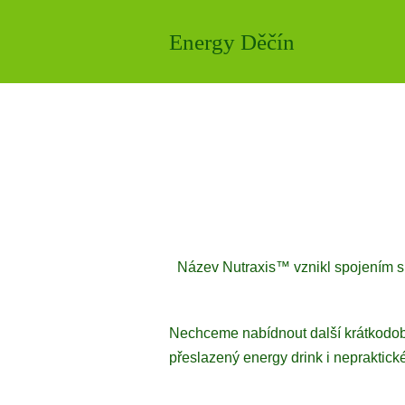
Energy Děčín
Název Nutraxis™ vznikl spojením slo
Nechceme nabídnout další krátkodobé ř
přeslazený energy drink i nepraktick