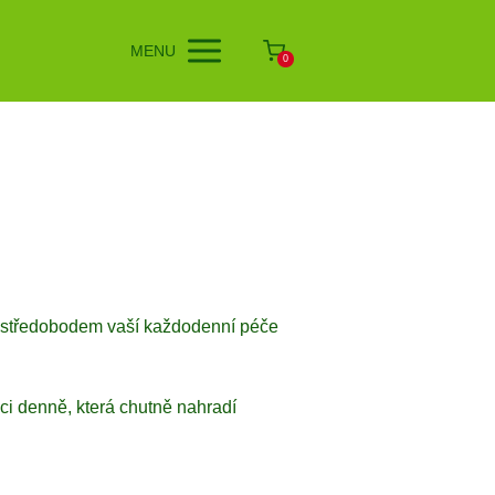
MENU
0
 se středobodem vaší každodenní péče
ici denně, která chutně nahradí