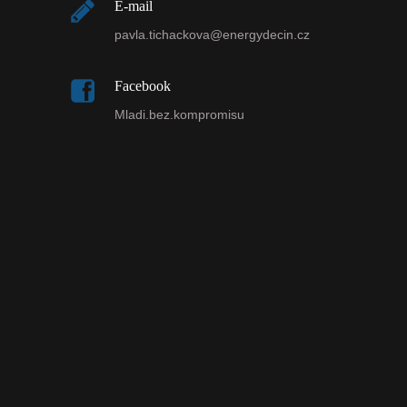
E-mail
pavla.tichackova@energydecin.cz
Facebook
Mladi.bez.kompromisu