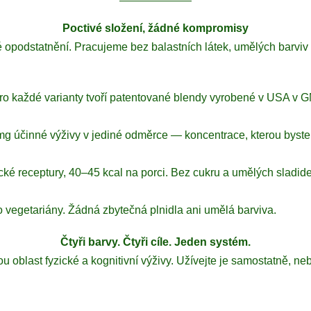
Poctivé složení, žádné kompromisy
opodstatnění. Pracujeme bez balastních látek, umělých barviv 
ro každé varianty tvoří patentované blendy vyrobené v USA v GM
g účinné výživy v jediné odměrce — koncentrace, kterou byste 
cké receptury, 40–45 kcal na porci. Bez cukru a umělých sladide
 vegetariány. Žádná zbytečná plnidla ani umělá barviva.
Čtyři barvy. Čtyři cíle. Jeden systém.
u oblast fyzické a kognitivní výživy. Užívejte je samostatně, nebo