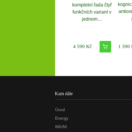
kognic
kompletní řada čtyř
antiox
funkčních variant v
jednom…
4 590
Kč
1 390
Kam dále
Úvod
Energy
IMUNI