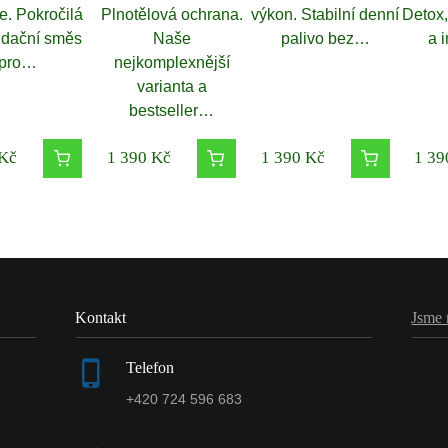
e. Pokročilá
Plnotělová ochrana.
výkon. Stabilní denní
Detox,
idační směs
Naše
palivo bez…
a 
pro…
nejkomplexnější
varianta a
bestseller…
Kč
1 390
Kč
1 390
Kč
1 39
Kontakt
Jsme 
Telefon
+420 724 596 683