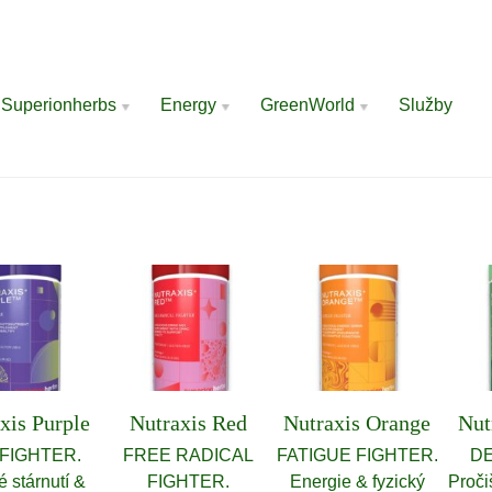
Superionherbs
Energy
GreenWorld
Služby
xis Purple
Nutraxis Red
Nutraxis Orange
Nut
FIGHTER.
FREE RADICAL
FATIGUE FIGHTER.
DE
é stárnutí &
FIGHTER.
Energie & fyzický
Proči